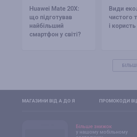
Huawei Mate 20X:
Види еко
що підготував
чистого 
найбільший
і користь
смартфон у світі?
БІЛЬШ
МАГАЗИНИ ВIД А ДО Я
ПРОМОКОДИ ВIД
Більше знижок
у нашому мобільному