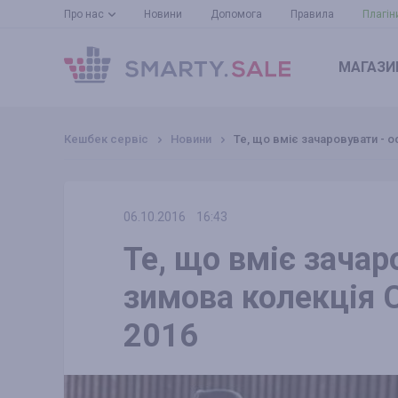
Про нас
Новини
Допомога
Правила
Плагін
МАГАЗИ
Кешбек сервіс
Новини
Те, що вміє зачаровувати - о
06.10.2016
16:43
Те, що вміє зачар
зимова колекція C
2016