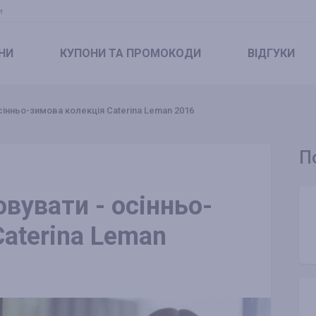
и
НИ
КУПОНИ
ТА ПРОМОКОДИ
ВІДГУКИ
сінньо-зимова колекція Caterina Leman 2016
П
овувати - осінньо-
aterina Leman