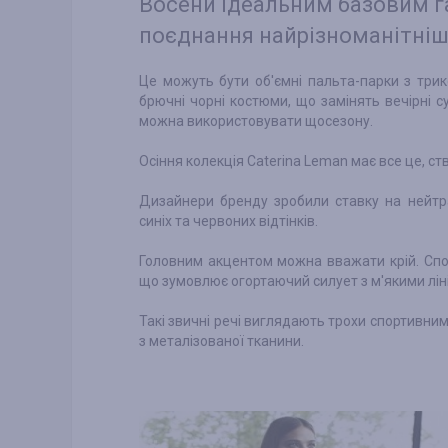
Восени ідеальним базовим 
поєднання найрізноманітніш
Це можуть бути об'ємні пальта-парки з трико
брючні чорні костюми, що замінять вечірні сук
можна використовувати щосезону.
Осіння колекція Caterina Leman має все це, 
Дизайнери бренду зробили ставку на нейтр
синіх та червоних відтінків.
Головним акцентом можна вважати крій. Спо
що зумовлює огортаючий силует з м'якими лін
Такі звичні речі виглядають трохи спортивн
з металізованої тканини.