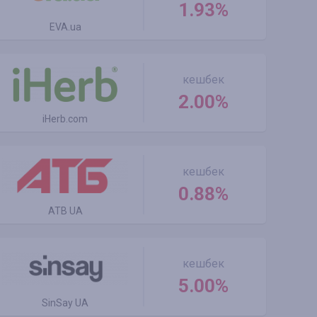
1.93%
EVA.ua
кешбек
2.00%
iHerb.com
кешбек
0.88%
ATB UA
кешбек
5.00%
SinSay UA