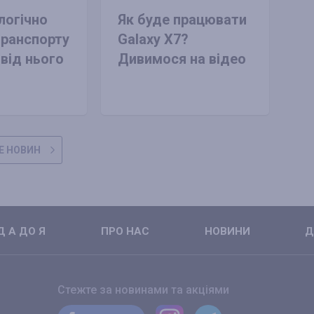
логічно
Як буде працювати
транспорту
Galaxy X7?
 від нього
Дивимося на відео
Е НОВИН
 А ДО Я
ПРО НАС
НОВИНИ
Д
Стежте за новинами та акціями