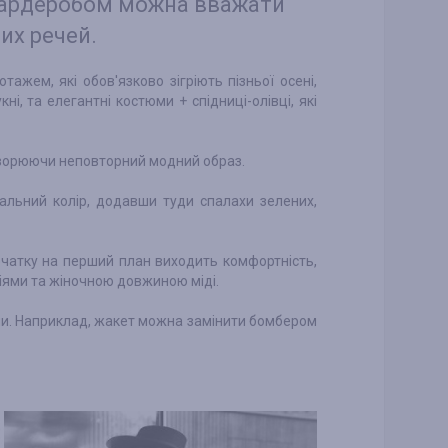
гардеробом можна вважати
их речей.
тажем, які обов'язково зігріють пізньої осені,
ні, та елегантні костюми + спідниці-олівці, які
створюючи неповторний модний образ.
альний колір, додавши туди спалахи зелених,
чатку на перший план виходить комфортність,
іями та жіночною довжиною міді.
ими. Наприклад, жакет можна замінити бомбером