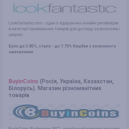
Lookfantastic com - один з лідируючих онлайн-ритейлерів
в категорії преміальних товарів для догляду за волоссям і
шкірою.
Було до 3.85%, стало - до 7.70% Кешбек з оплаченого
замовлення
BuyinCoins
(Росія, Україна, Казахстан,
Білорусь). Магазин різноманітних
товарів
BuyInCoins (Байінкоінс, BIC) - китайський інтернет-магазин