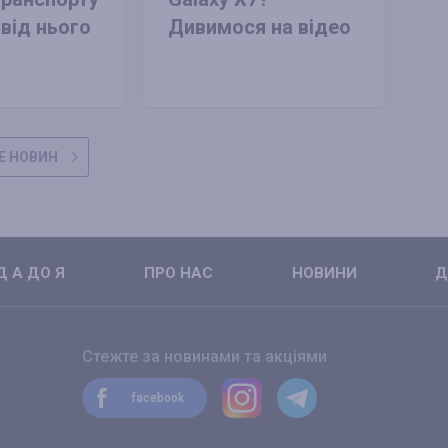
 від нього
Дивимося на відео
Е НОВИН
 А ДО Я
ПРО НАС
НОВИНИ
Д
Стежте за новинами та акціями
facebook