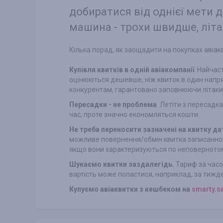
добиратися від однієї мети до
машина - трохи швидше, літак
Кілька порад, як заощадити на покупках авіакв
Купівля квитків в одній авіакомпанії
. Найчас
оцінюються дешевше, ніж квиток в один напря
конкурентам, гарантовано заповнюючи літак
Пересадки - не проблема
. Летіти з пересад
час, проте значно економляться кошти.
Не треба переносити зазначені на квитку да
можливе повернення/обмін квитка записанного
якщо вони характеризуються по неповерното
Шукаємо квитки заздалегідь.
Тариф за часо
вартість може попастися, наприклад, за тижде
Купуємо авіаквитки з кешбеком на
smarty.s