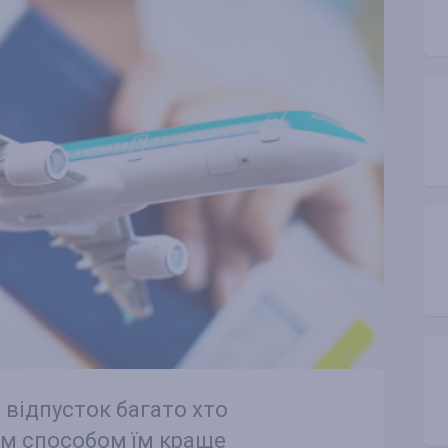
 відпусток багато хто
им способом їм краще