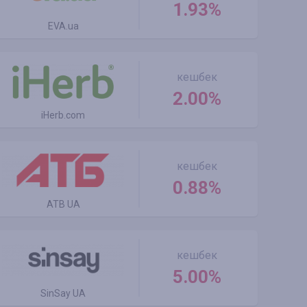
1.93%
EVA.ua
кешбек
2.00%
iHerb.com
кешбек
0.88%
ATB UA
кешбек
5.00%
SinSay UA