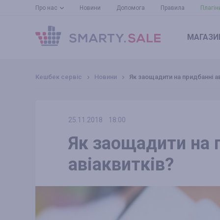
Про нас
Новини
Допомога
Правила
Плагін
МАГАЗИ
Кешбек сервіс
Новини
Як заощадити на придбанні ав
25.11.2018
18:00
Як заощадити на 
авіаквитків?