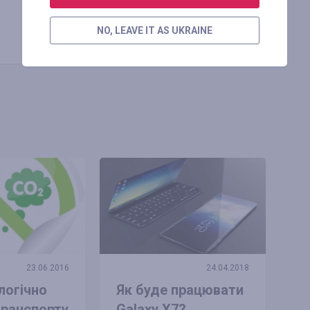
Копіювати посилання
NO, LEAVE IT AS UKRAINE
23.06.2016
24.04.2018
логічно
Як буде працювати
транспорту
Galaxy X7?