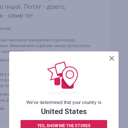
 іншої. Потяг - довго,
 - саме те!
итків:
тіше, квитки за принципом «туди-назад»
мок. Авіакомпанії подібним чином протистоять
и пасажирами.
ками можна набагато дешевше. Так, втрачається
ту з часом вильоту
. У більшості випадків,
 в ціну, тобто, квитки коштують дешевше,
му тарифу.
м впливає на загальну ціну авіаквитка. Низька
нь до вильоту або за три.
We've determined that your country is
ale
United States
YES, SHOW ME THE STORES