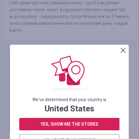
Сайт дуже зручний, замовити легко - ще й з акційною
доставкою через Justin. Буду користуватись і надалі. Що
ж до кешбеку - зарахувалось трохи більше ніж за 3 тиижні,
хоча отримав замовлення вже на наступний день і надав
відгук.
Smarty Sale
04.06.2021
Вітаємо!
У кожного нашого партнера є час очікування
для зарахування кешбеку, і в Bigl UA це близько
We've determined that your country is
35-ти днів. Дана інформація розташована в
United States
описі до кожного магазину.
З повагою, Smarty.Sale
YES, SHOW ME THE STORES