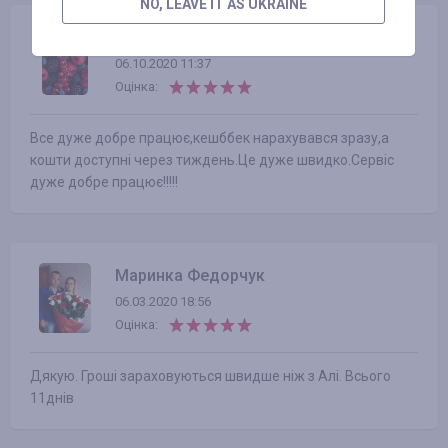
NO, LEAVE IT AS UKRAINE
Oksana Rivis
06.10.2020 11:37
Оцінка:
Все дуже добре працює,кешббек нарахувався зразу,а
кошти доступні через тиждень.Це дуже швидко.Сервіс
дуже добре працює!!!!!
Маринка Федорчук
06.03.2020 18:56
Оцінка:
Дякую. Гроші зараховуються швидше ніж з Алі. Всього
11днів