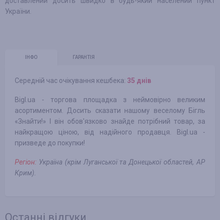
доставлений досить швидко в будь-який населений пункт
України.
ІНФО
ГАРАНТІЯ
Середній час очікування кешбека:
35 днів
Bigl.ua - торгова площадка з неймовірно великим
асортиментом. Досить сказати нашому веселому Бігль
«Знайти!» І він обов'язково знайде потрібний товар, за
найкращою ціною, від надійного продавця. Bigl.ua -
призведе до покупки!
Регіон:
Україна (крім Луганської та Донецької областей, АР
Крим).
Останні відгуки