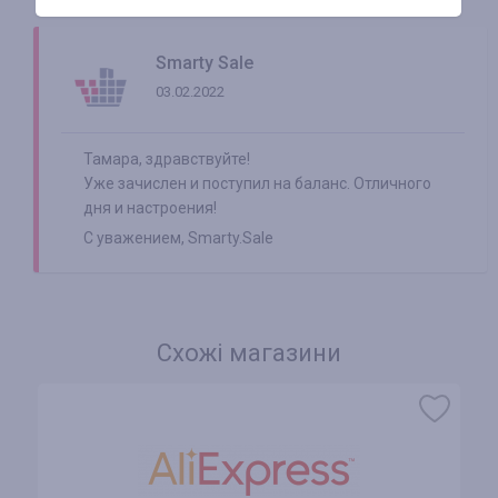
Smarty Sale
03.02.2022
Тамара, здравствуйте!
Уже зачислен и поступил на баланс. Отличного
дня и настроения!
С уважением, Smarty.Sale
Схожі магазини