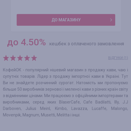
ДО МАГАЗИНУ
до
4.50
%
кешбек з оплаченого замовлення
ВІДГУКИ (1)
КофейОК - популярний нішевий магазин з продажу кави, чаю і
супутніх товарів. Лідер з продажу імпортної кави в Україні. Тут
Ви не знайдете розчинний сурогат. Натомість ми пропонуємо
більше 50 виробників зернової і меленої кави з різних країн світу
з відмінними цінами. Ми працюємо з офіційними імпортерами та
виробниками, серед яких BlaserCafe, Cafe Badilatti, Illy, J.J
Darboven, Julius Meinl, Kimbo, Lavazza, Lucaffe, Malongo,
Movenpik, Magnum, Musetti, Melitta і інші.