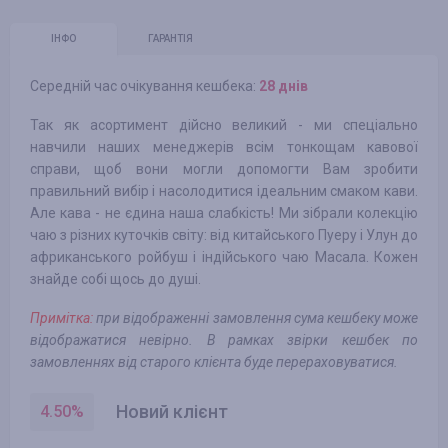
ІНФО
ГАРАНТІЯ
Середній час очікування кешбека:
28 днів
Так як асортимент дійсно великий - ми спеціально
навчили наших менеджерів всім тонкощам кавової
справи, щоб вони могли допомогти Вам зробити
правильний вибір і насолодитися ідеальним смаком кави.
Але кава - не єдина наша слабкість! Ми зібрали колекцію
чаю з різних куточків світу: від китайського Пуеру і Улун до
африканського ройбуш і індійського чаю Масала. Кожен
знайде собі щось до душі.
Примітка:
при відображенні замовлення сума кешбеку може
відображатися невірно. В рамках звірки кешбек по
замовленнях від старого клієнта буде перераховуватися.
Новий клієнт
4.50
%