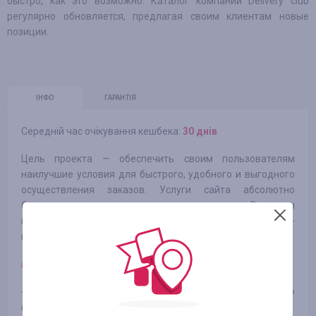
быстро, как это возможно. Каталог компании Delivery club
регулярно обновляется, предлагая своим клиентам новые
позиции.
ІНФО
ГАРАНТІЯ
Середній час очікування кешбека:
30 днів
Цель проекта — обеспечить своим пользователям
наилучшие условия для быстрого, удобного и выгодного
осуществления заказов. Услуги сайта абсолютно
бесплатны, а условия доставки очень простые. Все цены
на сайте идентичны действующим ценам служб-
партнеров.
Примечание:
-
Заказ, оформленный с применением абсолютно любого
купона, не подлежит оплате.