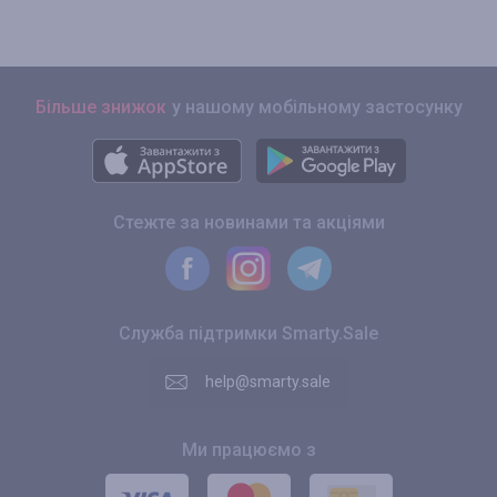
Більше знижок
у нашому мобільному застосунку
Стежте за новинами та акціями
Служба підтримки Smarty.Sale
help@smarty.sale
Ми працюємо з