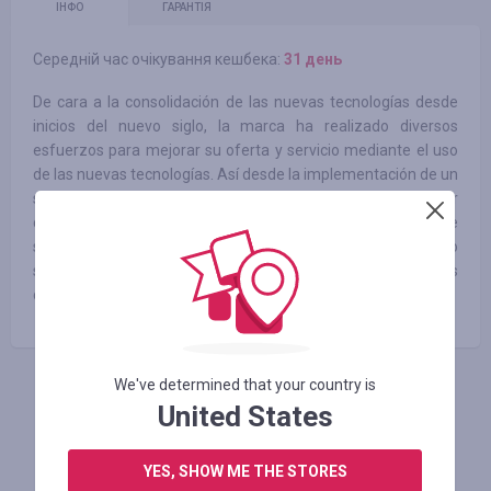
ІНФО
ГАРАНТІЯ
Середній час очікування кешбека:
31 день
De cara a la consolidación de las nuevas tecnologías desde
inicios del nuevo siglo, la marca ha realizado diversos
esfuerzos para mejorar su oferta y servicio mediante el uso
de las nuevas tecnologías. Así desde la implementación de un
software capaz de indicar a cada persona cuál es el mejor
colchón para satisfacer sus necesidades hasta la apertura de
su tienda en línea, en operaciones desde 2013, Dormimundo
se ha mantenido a la vanguardia para adaptarse a los
cambios del mercado.
We've determined that your country is
АВТОРИЗУЙТЕСЬ, ЩОБ ЗАЛИШИТИ ВІДГУК
United States
YES, SHOW ME THE STORES