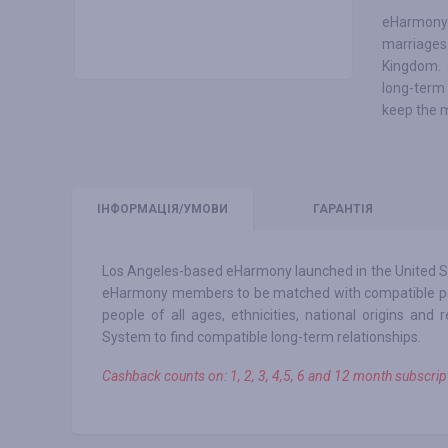
eHarmony i
marriages
Kingdom. 
long-term 
keep the m
ІНФО
РМАЦІЯ/УМОВИ
ГАРАНТІЯ
Los Angeles-based eHarmony launched in the United St
eHarmony members to be matched with compatible perso
people of all ages, ethnicities, national origins and
System to find compatible long-term relationships.
Cashback counts on: 1, 2, 3, 4,5, 6 and 12 month subscri