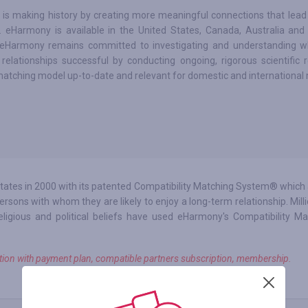
s making history by creating more meaningful connections that lead to
. eHarmony is available in the United States, Canada, Australia and
eHarmony remains committed to investigating and understanding 
relationships successful by conducting ongoing, rigorous scientific 
atching model up-to-date and relevant for domestic and international
ates in 2000 with its patented Compatibility Matching System® which 
ns with whom they are likely to enjoy a long-term relationship. Milli
 religious and political beliefs have used eHarmony's Compatibility M
ption with payment plan, сompatible partners subscription, membership.