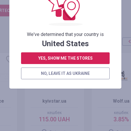
ТЕСЬ, ЩОБ ЗАЛИШИТИ ВІДГУК
We've determined that your country is
United States
YES, SHOW ME THE STORES
NO, LEAVE IT AS UKRAINE
ce
kyivstar.ua
Wolf.ua
кешбек
кешбек
115.00 UAH
3.85%