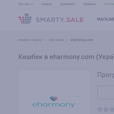
Про нас
Новини
Допомога
Правила
Плагін
МАГАЗИ
Кешбек сервіс
Магазини
eharmony.com
Кешбек в eharmony.com (Укра
Прог