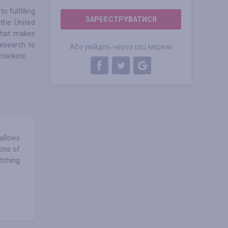
 fulfilling
ЗАРЕЄСТРУВАТИСЯ
 the United
what makes
research to
Або увійдіть через соц мережі
 markets.
allows
ons of
atching