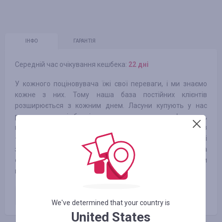
ІНФО
ГАРАНТІЯ
Середній час очікування кешбека:
22 днi
У кожного поціновувача їжі свої переваги, і ми знаємо
кожне з них. Тому наша база постійних клієнтів
розширюється з кожним днем. Ласуни купують у нас
рахат-лукум, імбирні пряники, цукерки Laurence,
шоколадні мікси та карамель. Любителі ситних перекусів
– горіхи, снеки, каву та ароматний чай. А цінителі
здорового способу життя забігають у FoodBoom за
суперфудами, екзотичними фруктами та продуктовими
наборами.
Оплачене замовлення
4.25
%
We've determined that your country is
United States