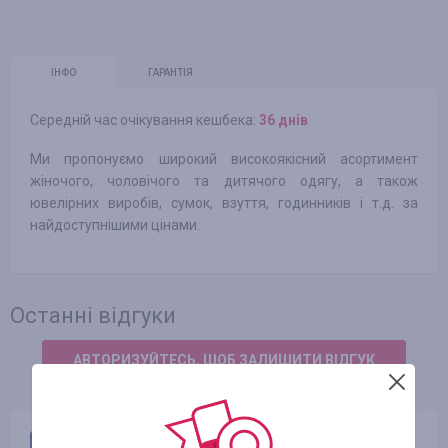
ІНФО
ГАРАНТІЯ
Середній час очікування кешбека:
36 днів
Ми пропонуємо широкий високоякісний асортимент
жіночого, чоловічого та дитячого одягу, а також
ювелірних виробів, сумок, взуття, годинників і т.д. за
найдоступнішими цінами.
Останні відгуки
АВТОРИЗУЙТЕСЬ, ЩОБ ЗАЛИШИТИ ВІДГУК
Sergii Latypov