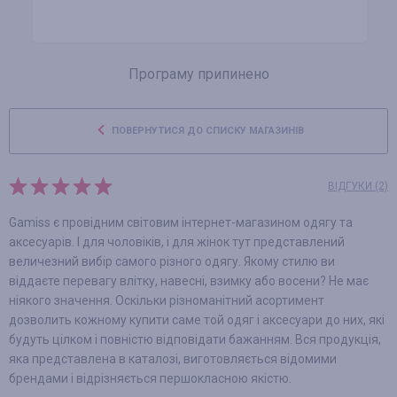
Програму припинено
ПОВЕРНУТИСЯ ДО СПИСКУ МАГАЗИНІВ
ВІДГУКИ (2)
Gamiss є провідним світовим інтернет-магазином одягу та
аксесуарів. І для чоловіків, і для жінок тут представлений
величезний вибір самого різного одягу. Якому стилю ви
віддаєте перевагу влітку, навесні, взимку або восени? Не має
ніякого значення. Оскільки різноманітний асортимент
дозволить кожному купити саме той одяг і аксесуари до них, які
будуть цілком і повністю відповідати бажанням. Вся продукція,
яка представлена в каталозі, виготовляється відомими
брендами і відрізняється першокласною якістю.