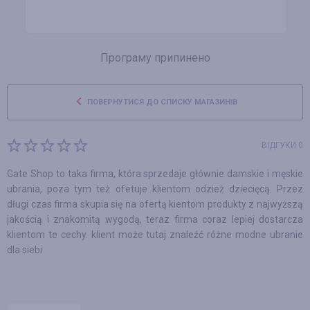
Програму припинено
ПОВЕРНУТИСЯ ДО СПИСКУ МАГАЗИНІВ
ВІДГУКИ 0
Gate Shop to taka firma, która sprzedaje głównie damskie i męskie
ubrania, poza tym też ofetuje klientom odzież dziecięcą. Przez
długi czas firma skupia się na ofertą kientom produkty z najwyższą
jakością i znakomitą wygodą, teraz firma coraz lepiej dostarcza
klientom te cechy. klient może tutaj znaleźć różne modne ubranie
dla siebi