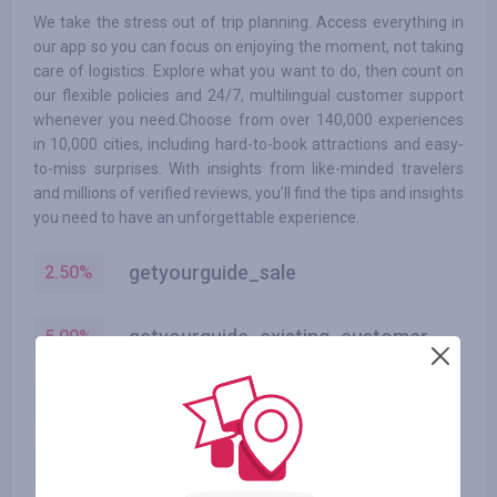
We take the stress out of trip planning. Access everything in
our app so you can focus on enjoying the moment, not taking
care of logistics. Explore what you want to do, then count on
our flexible policies and 24/7, multilingual customer support
whenever you need.Choose from over 140,000 experiences
in 10,000 cities, including hard-to-book attractions and easy-
to-miss surprises. With insights from like-minded travelers
and millions of verified reviews, you’ll find the tips and insights
you need to have an unforgettable experience.
getyourguide_sale
2.50
%
getyourguide_existing_customer
5.00
%
getyourguide_new_customer
5.00
%
getyourguide_existing_customer
2.50
%