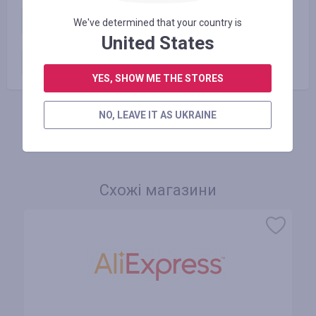
getyourguide_new_customer
2.50
%
We've determined that your country is
United States
Paid order
5.00
%
YES, SHOW ME THE STORES
NO, LEAVE IT AS UKRAINE
АВТОРИЗУЙТЕСЬ, ЩОБ ЗАЛИШИТИ ВІДГУК
Схожі магазини