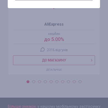
AliExpress
кешбек
до 5.00%
2316 відгуків
ДО МАГАЗИНУ
ДЕТАЛЬНІШЕ
Більше знижок
у нашому мобільному застосунку