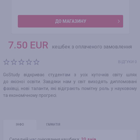
ДО МАГАЗИНУ
7.50
EUR
кешбек з оплаченого замовлення
ВІДГУКИ 0
GoStudy відкриває студентам з усіх куточків світу шлях
до якісної освіти. Завдяки нам у світ виходять дипломовані
фахівці, нові таланти, які відіграють помітну роль у науковому
та економічному прогресі.
ІНФО
ГАРАНТІЯ
Середній час очікування кешбека:
20 днів