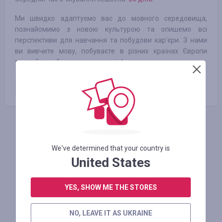
Ми швидко адаптуємо вас до мовного середовища,
познайомимо з новою культурою та опишемо всі
перспективи для навчання та побудови кар’єри. З нами
ви вивчите мову, побуваєте в різних країнах Європи
та знайдете багато нових друзів!
Подана заявка
7.50
EUR
АВТОРИЗУЙТЕСЬ, ЩОБ ЗАЛИШИТИ ВІДГУК
We've determined that your country is
United States
Схожі магазини
YES, SHOW ME THE STORES
NO, LEAVE IT AS UKRAINE