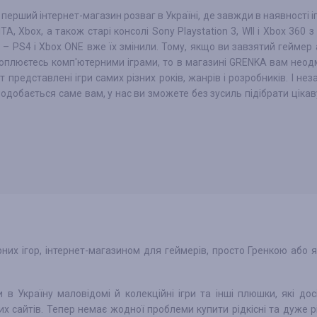
перший інтернет-магазин розваг в Україні, де завжди в наявності і
ITA, Xbox, а також старі консолі Sony Playstation 3, WII і Xbox 360 
 – PS4 і Xbox ONE вже їх змінили. Тому, якщо ви завзятий геймер 
оплюєтесь комп'ютерними іграми, то в магазині GRENKA вам неод
ут представлені ігри самих різних років, жанрів і розробників. І не
подобається саме вам, у нас ви зможете без зусиль підібрати цікав
их ігор, інтернет-магазином для геймерів, просто Гренкою або 
в Україну маловідомі й колекційні ігри та інші плюшки, які дос
их сайтів. Тепер немає жодної проблеми купити рідкісні та дуже рі