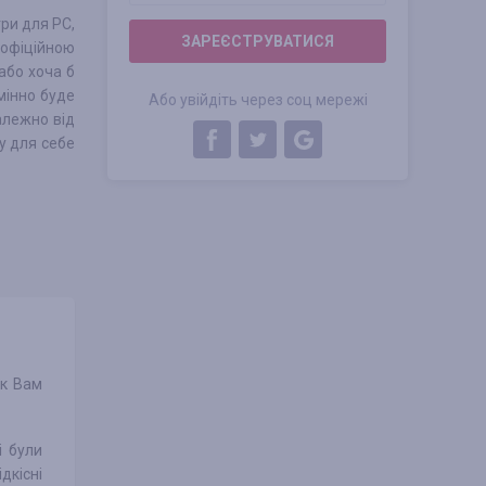
гри для PC,
ЗАРЕЄСТРУВАТИСЯ
з офіційною
або хоча б
мінно буде
Або увійдіть через соц мережі
залежно від
у для себе
як Вам
і були
дкісні