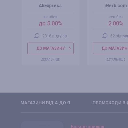
AliExpress
iHerb.com
кешбек
кешбек
до 5.00%
2.00%
2316 відгуків
62 відгук
ДО МАГАЗИНУ
ДО МАГАЗИН
ДЕТАЛЬНІШЕ
ДЕТАЛЬНІШЕ
МАГАЗИНИ ВIД А ДО Я
ПРОМОКОДИ ВIД
Більше знижок