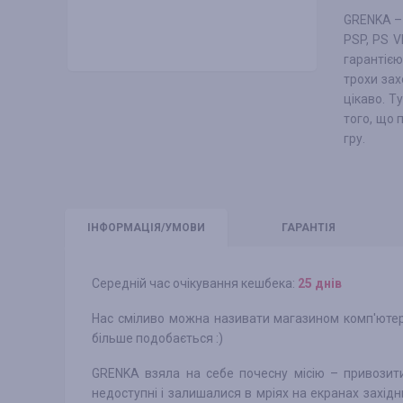
GRENKA – 
PSP, PS V
гарантією
трохи зах
цікаво. Т
того, що 
гру.
ІНФО
РМАЦІЯ/УМОВИ
ГАРАНТІЯ
Середній час очікування кешбека:
25 днів
Нас сміливо можна називати магазином комп'ютерн
більше подобається :)
GRENKA взяла на себе почесну місію – привозити 
недоступні і залишалися в мріях на екранах західн