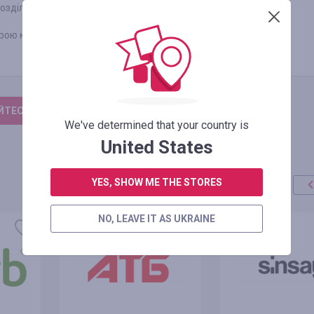
озділ новин.
оброю кармою.
ТЕСЬ, ЩОБ ЗАЛИШИТИ ВІДГУК
We've determined that your country is
United States
YES, SHOW ME THE STORES
NO, LEAVE IT AS UKRAINE