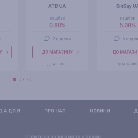
ATB UA
SinSay U
кешбек
кешбек
0.88%
5.00%
и
2 відгуки
5 відгук
У
ДО МАГАЗИНУ
ДО МАГАЗИ
ДЕТАЛЬНІШЕ
ДЕТАЛЬНІШЕ
 А ДО Я
ПРО НАС
НОВИНИ
Д
Стежте за новинами та акціями