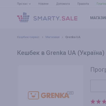
Про нас
Новини
Допомога
Правила
Плагін
МАГАЗИ
Кешбек сервіс
Магазини
Grenka UA
Кешбек в Grenka UA (Україна)
Прог