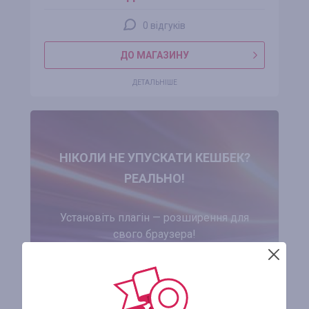
0 відгуків
ДО МАГАЗИНУ
ДЕТАЛЬНІШЕ
НІКОЛИ НЕ УПУСКАТИ КЕШБЕК?
РЕАЛЬНО!
Установіть плагін — розширення для
свого браузера!
УСТАНОВИТИ