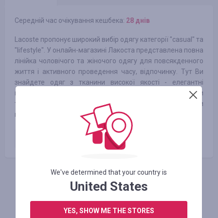
Середній час очікування кешбека:
28 днів
Lacoste пропонує широкий вибір одягу категорії "casual" та
"lifestyle". У онлайн-магазині Лакоста представлена ​​повна
лінійка чоловічого та жіночого одягу для повсякденного
життя і активного проведення часу, відпочинку. Тут Ви
знайдете одяг з тканини високої якості - елегантні
комплекти джерсі, стильні сукні, сорочки та блузи, штани
та легендарні поло усіх можливих кольорів, що стали
візитною карткою марки!
Оплачене замовлення
3.50
%
We've determined that your country is
АВТОРИЗУЙТЕСЬ, ЩОБ ЗАЛИШИТИ ВІДГУК
United States
YES, SHOW ME THE STORES