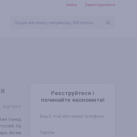
Увійти
Зареєструватися
ня
Реєструйтеся і
починайте економити!
ВІДГУКИ 0
 Вже понад
тостей. На
ари, які ми