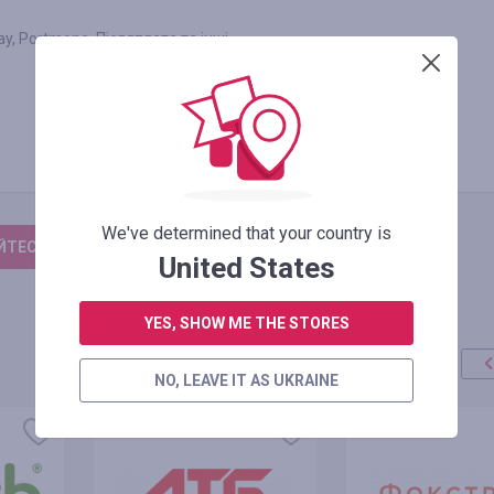
ay, Portmone, Післяплата та інші
We've determined that your country is
ТЕСЬ, ЩОБ ЗАЛИШИТИ ВІДГУК
United States
YES, SHOW ME THE STORES
NO, LEAVE IT AS UKRAINE