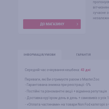
пропонуєм
вітчизня
сучасне о
незалежно 
ДО МАГАЗИНУ
ІНФО
РМАЦІЯ/УМОВИ
ГАРАНТІЯ
Середній час очікування кешбека:
43 днi
Переваги, які Ви отримуєте разом з MasterZoo:
- Гарантована знижка при реєстрації -5%
- Постійні та різноманітні акції + відмінна репутація
- Доставка кур'єром день в день + самовивіз з усіх
- «Оплата частинами» на товари Non Fod категорії з