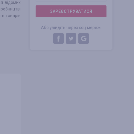
ія відомих
робництві
ЗАРЕЄСТРУВАТИСЯ
сть товарів
Або увійдіть через соц мережі