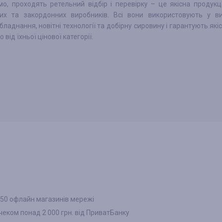
о, проходять ретельний відбір і перевірку – це якісна продукц
них та закордонних виробників. Всі вони використовують у ви
бладнання, новітні технології та добірну сировину і гарантують які
від їхньої цінової категорії.
 150 офлайн магазинів мережі
 чеком понад 2 000 грн. від ПриватБанку