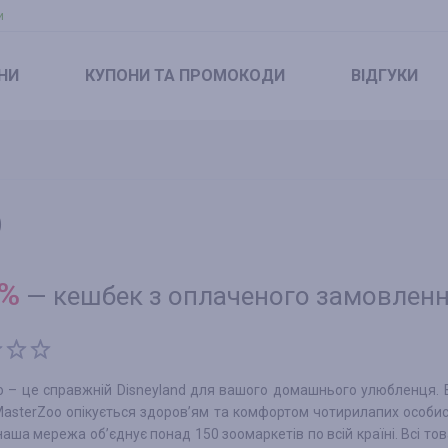
и
НИ
КУПОНИ
ТА ПРОМОКОДИ
ВІДГУКИ
)
%
—
кешбек з оплаченого замовлен
o – це справжній Disneyland для вашого домашнього улюбленця.
MasterZoo опікується здоров’ям та комфортом чотирилапих особис
наша мережа об’єднує понад 150 зоомаркетів по всій країні. Всі тов