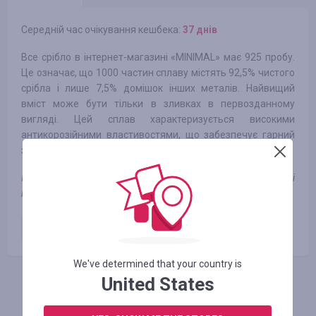
Середній час очікування кешбека:
37 днів
Все срібло в інтернет-магазині «MINIMAL» має 925 пробу.
Це означає, що 1000 частин сплаву містять 92,5% чистого
срібла і лише 7,5% домішок інших металів. Найвищий
вміст може бути тільки в зливках в первозданному
вигляді. Цей сплав характеризується високими
антикорозійними властивостями, що забезпечує гарний
зовнішній вигляд і тривалий термін служби виробу.
Примітка:
кешбек не зараховується при використанні
промокоду
Оплачене замовлення
2.92
%
We've determined that your country is
United States
АВТОРИЗУЙТЕСЬ, ЩОБ ЗАЛИШИТИ ВІДГУК