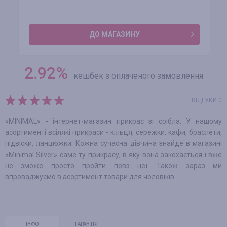
ДО МАГАЗИНУ
2.92
%
кешбек з оплаченого замовлення
ВІДГУКИ 0
«MINIMAL» - інтернет-магазин прикрас зі срібла. У нашому
асортименті всілякі прикраси - кільця, сережки, кафи, браслети,
підвіски, ланцюжки. Кожна сучасна дівчина знайде в магазині
«Minimal Silver» саме ту прикрасу, в яку вона закохається і вже
не зможе просто пройти повз неї. Також зараз ми
впроваджуємо в асортимент товари для чоловіків.
ІНФО
ГАРАНТІЯ