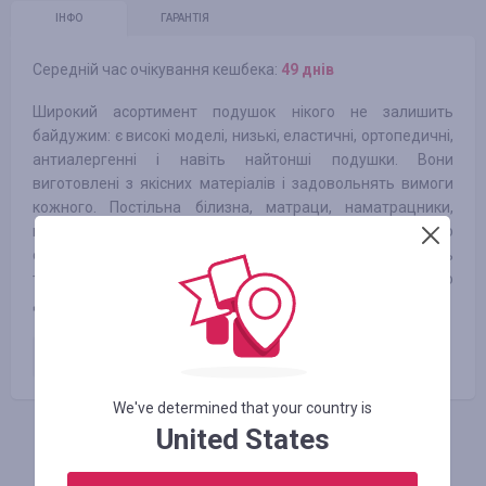
ІНФО
ГАРАНТІЯ
Середній час очікування кешбека:
49 днів
Широкий асортимент подушок нікого не залишить
байдужим: є високі моделі, низькі, еластичні, ортопедичні,
антиалергенні і навіть найтонші подушки. Вони
виготовлені з якісних матеріалів і задовольнять вимоги
кожного. Постільна білизна, матраци, наматрацники,
ковдри — все це найкраще купувати у нас, адже ми шиємо
самі і дбаємо про якість своєї продукції. Все про текстиль
та постільну білизну - це наш Світ, і ми створюємо його
для вас!
Оплачене замовлення
5.00
%
We've determined that your country is
United States
АВТОРИЗУЙТЕСЬ, ЩОБ ЗАЛИШИТИ ВІДГУК