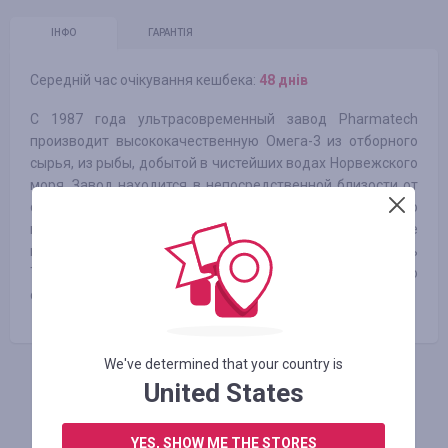
ІНФО
ГАРАНТІЯ
Середній час очікування кешбека:
48 днів
С 1987 года ультрасовременный завод Pharmatech
производит высококачественную Омега-3 из отборного
сырья, из рыбы, добытой в чистейших водах Норвежского
моря. Завод находится в непосредственной близости от
станции сбора улова в городе Ролвсой (Норвегия), это
позволяет производить готовый продукт в течение
нескольких часов после вылова, минимизируя уровень
TOTOX* и сохраняя все полезные свойства свежего
сырья.
We've determined that your country is
United States
АВТОРИЗУЙТЕСЬ, ЩОБ ЗАЛИШИТИ ВІДГУК
YES, SHOW ME THE STORES