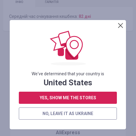
ІНФО
ГАРАНТІЯ
Середній час очікування кешбека:
82 днi
АВТОРИЗУЙТЕСЬ, ЩОБ ЗАЛИШИТИ ВІДГУК
Схожі магазини
We've determined that your country is
United States
YES, SHOW ME THE STORES
NO, LEAVE IT AS UKRAINE
AliExpress