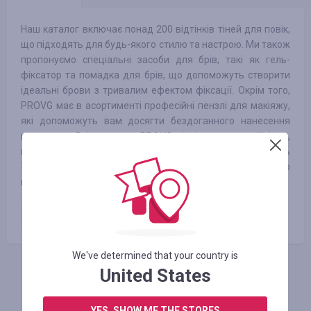
Наш каталог включає понад 200 відтінків тіней для повік,
що підходять для будь-якого стилю та настрою. Ми також
пропонуємо спеціальні засоби для брів, такі як гель-
фіксатор та помадка для брів, що допоможуть створити
ідеальні брови з тривалим ефектом фіксації. Окрім того,
PROVG має в асортименті професійні пензлі для макіяжу,
які допоможуть вам досягти бездоганного нанесення
косметики. Всі продукти PROVG відрізняються стійкістю,
високою пігментацією та легкістю в нанесенні, що робить
їх ідеальним вибором для щоденного або вечірнього
макіяжу.
Оплачене замовлення
10.00
%
We've determined that your country is
United States
АВТОРИЗУЙТЕСЬ, ЩОБ ЗАЛИШИТИ ВІДГУК
YES, SHOW ME THE STORES