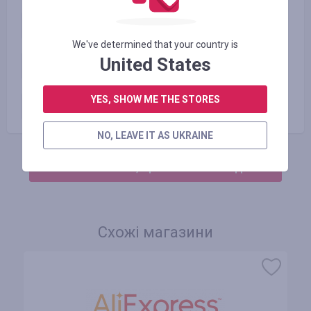
Аксесуари
1.46
%
We've determined that your country is
United States
Всі інші товари
0.44
%
YES, SHOW ME THE STORES
«Apple»
0.44
%
NO, LEAVE IT AS UKRAINE
АВТОРИЗУЙТЕСЬ, ЩОБ ЗАЛИШИТИ ВІДГУК
Схожі магазини