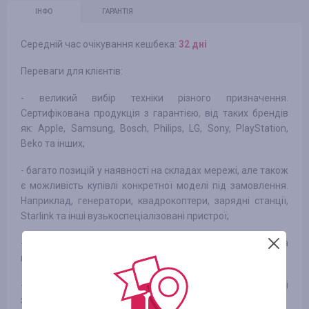
ІНФО
ГАРАНТІЯ
Середній час очікування кешбека:
32 днi
Переваги для клієнтів:
- великий вибір техніки різного призначення.
Сертифікована продукція з гарантією, від таких брендів
як: Apple, Samsung, Bosch, Philips, LG, Sony, PlayStation,
Beko та інших;
- багато позицій у наявності на складах мережі, але також
є можливість купівлі конкретної моделі під замовлення.
Наприклад, генератори, квадрокоптери, зарядні станції,
Starlink та інші вузькоспеціалізовані пристрої;
- доступні ціни, при цьому тільки високоякісна, перевірена
продукція;
- постійне оновлення товару в категорії Акції, приємні
знижки