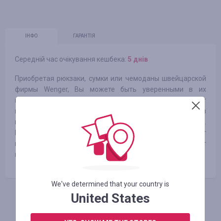
ІНФО
ГАРАНТІЯ
Середній час очікування кешбека:
5 днів
Приобретая рюкзаки, сумки или чемоданы швейцарской
фирмы Wenger, Вы можете быть уверенными в их
качестве. Любой из предметов каталога Wenger
продуман до каждой мелочи, изготовлен только из
качественных материалов со стильной фурнитурой.
Разнообразные модели, размеры и формы позволяют
подобрать то, что подойдет именно Вам или станет
прекрасным презентом в любой ситуации.
We've determined that your country is
United States
АВТОРИЗУЙТЕСЬ, ЩОБ ЗАЛИШИТИ ВІДГУК