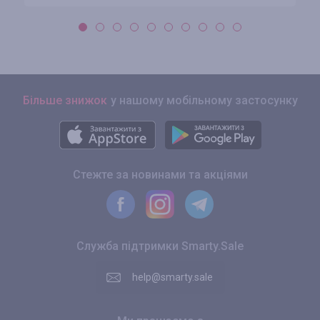
Більше знижок
у нашому мобільному застосунку
Стежте за новинами та акціями
Служба підтримки Smarty.Sale
help@smarty.sale