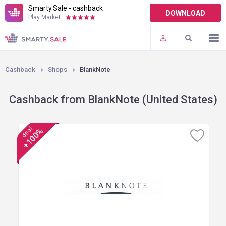
Smarty.Sale - cashback
DOWNLOAD
Play Market:
TERMS OF USE
PLUGINS
Cashback
Shops
BlankNote
Cashback from BlankNote (United States)
deal
+100%