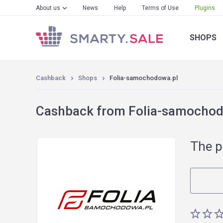
About us
News
Help
Terms of Use
Plugins
SHOPS
Cashback
Shops
Folia-samochodowa.pl
Cashback from Folia-samochodo
The p