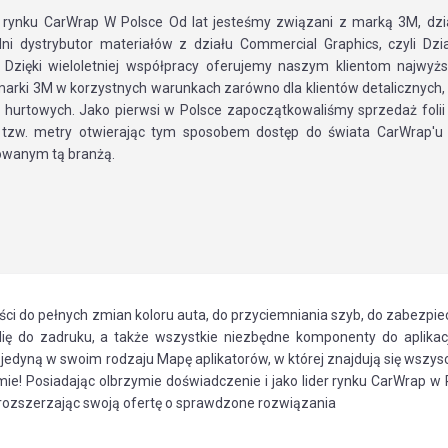
r rynku CarWrap W Polsce Od lat jesteśmy związani z marką 3M, dzi
ni dystrybutor materiałów z działu Commercial Graphics, czyli Dzi
. Dzięki wieloletniej współpracy oferujemy naszym klientom najwyżs
marki 3M w korzystnych warunkach zarówno dla klientów detalicznych, 
 hurtowych. Jako pierwsi w Polsce zapoczątkowaliśmy sprzedaż foli
 tzw. metry otwierając tym sposobem dostęp do świata CarWrap'u
owanym tą branżą.
ci do pełnych zmian koloru auta, do przyciemniania szyb, do zabezpie
lię do zadruku, a także wszystkie niezbędne komponenty do aplikacj
edyną w swoim rodzaju Mapę aplikatorów, w której znajdują się wszysc
mie! Posiadając olbrzymie doświadczenie i jako lider rynku CarWrap w 
e rozszerzając swoją ofertę o sprawdzone rozwiązania