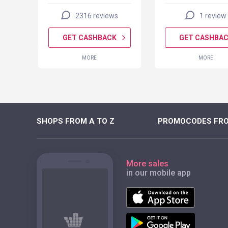
2316 reviews
1 review
K
GET CASHBACK
GET CASHBA
MORE
MORE
SHOPS FROM A TO Z
PROMOCODES FRO
More sales
in our mobile app