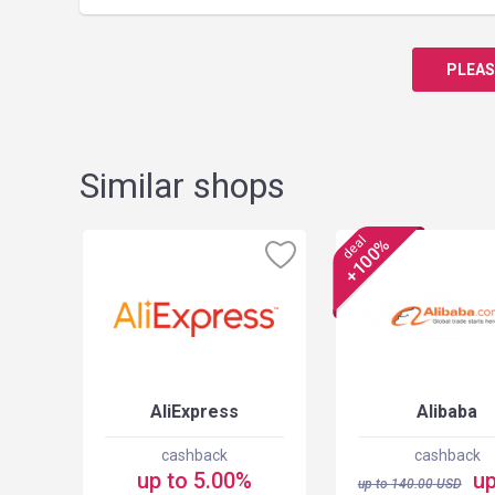
PLEAS
Similar shops
deal
+100%
A
AliExpress
Alibaba
cashback
cashback
up to 5.00%
up
up to
140.00
USD