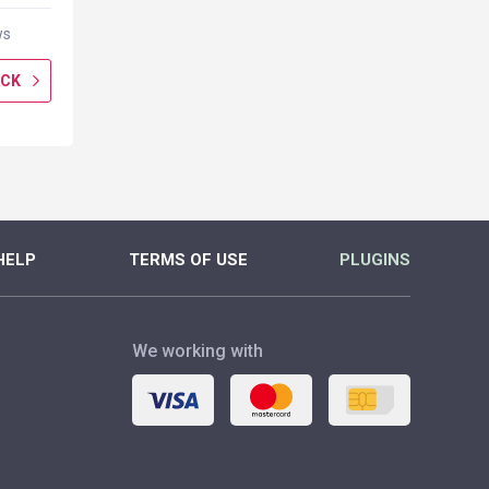
ws
2316 reviews
1 rev
ACK
GET CASHBACK
GET CASH
MORE
MORE
HELP
TERMS OF USE
PLUGINS
We working with