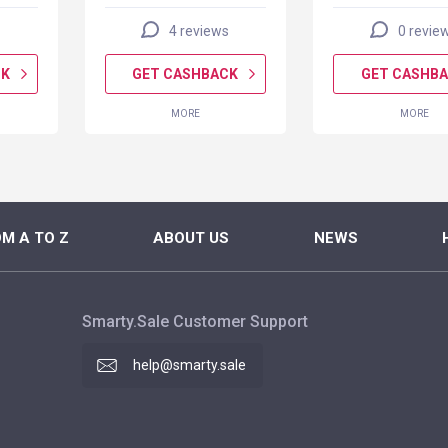
4 reviews
0 revie
CK
GET CASHBACK
GET CASHB
MORE
MORE
M A TO Z
ABOUT US
NEWS
Smarty.Sale Customer Support
help@smarty.sale