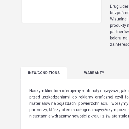
DrugiLide
bezpośred
Wizualnej
produkty 
partnerów
koloru na
zainteres
INFO
/CONDITIONS
WARRANTY
Naszym klientom oferujemy materiały najwyższej jakoś
przed uszkodzeniami, do reklamy graficznej czyli fo
materiałów na pojazdach i powierzchniach. Tworzymy j
partnerzy, którzy oferują usługi na najwyższym pozio
nieustannie wdrażamy nowości z kraju i z świata stal