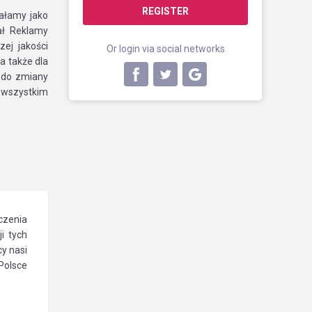
REGISTER
ałamy jako
ał Reklamy
zej jakości
Or login via social networks
a także dla
i do zmiany
 wszystkim
czenia
i tych
y nasi
Polsce