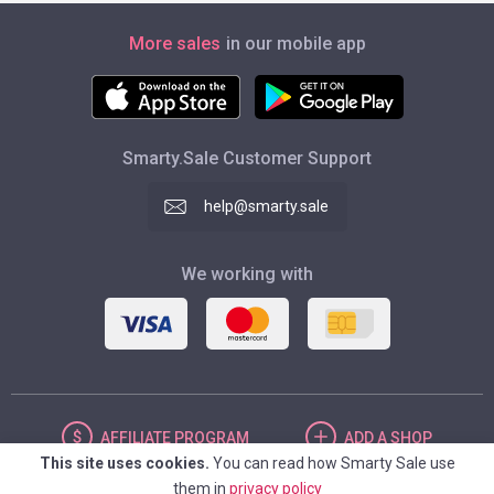
More sales
in our mobile app
Smarty.Sale Customer Support
help@smarty.sale
We working with
AFFILIATE
PROGRAM
ADD
A SHOP
This site uses cookies.
You can read how Smarty Sale use
them in
privacy policy