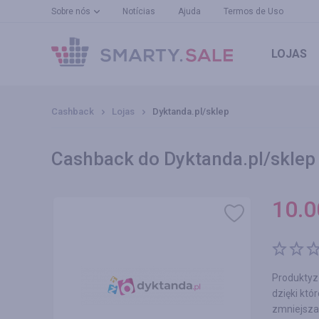
Sobre nós
Notícias
Ajuda
Termos de Uso
LOJAS
Cashback
Lojas
Dyktanda.pl/sklep
Cashback do Dyktanda.pl/sklep 
10.0
Produktyz 
dzięki któ
zmniejszan