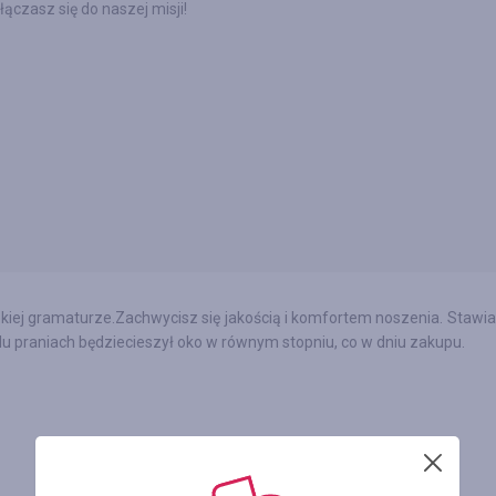
łączasz się do naszej misji!
kiej gramaturze.Zachwycisz się jakością i komfortem noszenia. Stawi
lu praniach będziecieszył oko w równym stopniu, co w dniu zakupu.