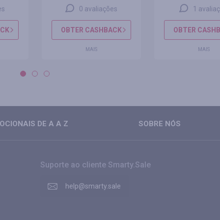
es
0 avaliações
1 avalia
ACK
OBTER CASHBACK
OBTER CASH
MAIS
MAIS
CIONAIS DE A A Z
SOBRE NÓS
Suporte ao cliente Smarty.Sale
help@smarty.sale