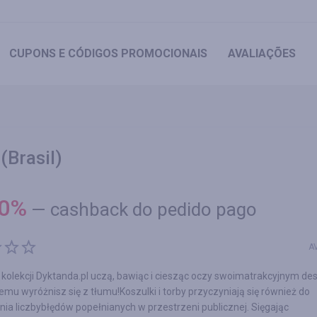
CUPONS
E CÓDIGOS PROMOCIONAIS
AVALIAÇÕES
(Brasil)
0
%
—
cashback do pedido pago
A
kolekcji Dyktanda.pl uczą, bawiąc i ciesząc oczy swoimatrakcyjnym de
remu wyróżnisz się z tłumu!Koszulki i torby przyczyniają się również do
ia liczbybłędów popełnianych w przestrzeni publicznej. Sięgając