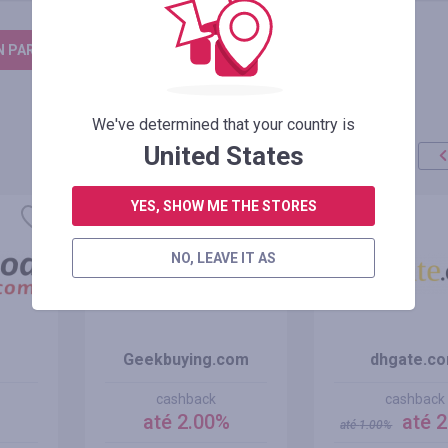
N PARA DEIXAR UM COMENTÁRIO
We've determined that your country is
United States
oferta
YES, SHOW ME THE STORES
+100%
NO, LEAVE IT AS
Geekbuying.com
dhgate.c
cashback
cashback
%
até 2.00%
até 
até
1.00
%