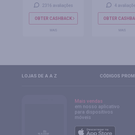
s
2316 avaliações
4 avaliaçõ
CK
OBTER CASHBACK
OBTER CASHB
MAIS
MAIS
LOJAS DE A A Z
CÓDIGOS PROMO
Mais vendas
em nosso aplicativo
para dispositivos
móveis