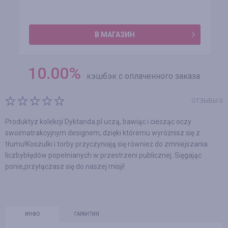
В МАГАЗИН
10.00
%
кэшбэк с оплаченного заказа
ОТЗЫВЫ 0
Produktyz kolekcji Dyktanda.pl uczą, bawiąc i ciesząc oczy
swoimatrakcyjnym designem, dzięki któremu wyróżnisz się z
tłumu!Koszulki i torby przyczyniają się również do zmniejszania
liczbybłędów popełnianych w przestrzeni publicznej. Sięgając
ponie,przyłączasz się do naszej misji!
ИНФО
ГАРАНТИЯ