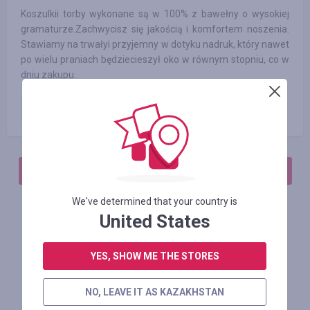
Koszulkii torby wykonane są w 100% z bawełny o wysokiej
gramaturze.Zachwycisz się jakością i komfortem noszenia.
Stawiamy na trwałyi przyjemny w dotyku nadruk, który nawet
po wielu praniach będziecieszył oko w równym stopniu, co w
dniu zakupu.
Płatne zamówienie
10.00
%
АВТОРИЗИРУЙТЕСЬ, ЧТОБЫ ОСТАВИТЬ ОТЗЫВ
We've determined that your country is
United States
Похожие магазины
YES, SHOW ME THE STORES
NO, LEAVE IT AS KAZAKHSTAN