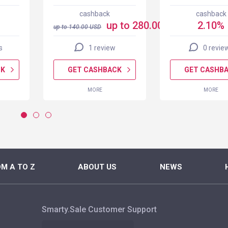
cashback
cashback
up to 280.00 USD
2.10%
up to
140.00
USD
s
1 review
0 revie
CK
GET CASHBACK
GET CASHB
MORE
MORE
M A TO Z
ABOUT US
NEWS
Smarty.Sale Customer Support