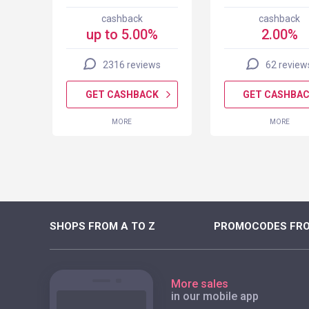
cashback
cashback
up to 5.00%
2.00%
2316 reviews
62 review
K
GET CASHBACK
GET CASHBA
MORE
MORE
SHOPS FROM A TO Z
PROMOCODES FRO
More sales
in our mobile app