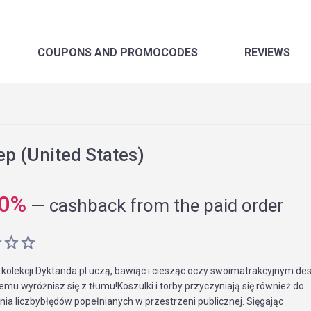
COUPONS
AND PROMOCODES
REVIEWS
p (United States)
0
%
—
cashback from the paid order
kolekcji Dyktanda.pl uczą, bawiąc i ciesząc oczy swoimatrakcyjnym de
remu wyróżnisz się z tłumu!Koszulki i torby przyczyniają się również do
ia liczbybłędów popełnianych w przestrzeni publicznej. Sięgając