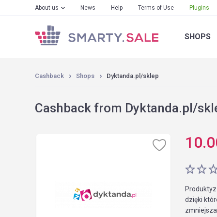
About us
News
Help
Terms of Use
Plugins
SHOPS
Cashback
Shops
Dyktanda.pl/sklep
Cashback from Dyktanda.pl/skle
10.0
Produktyz 
dzięki któ
zmniejszan