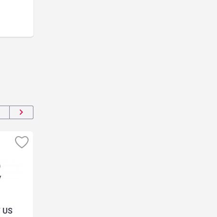
 US
Banggood
Shein