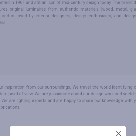
nted in 1961 and still an icon of mid-century design today. The brand 
res original luminaires from authentic materials (wood, metal, gla
 and is loved by interior designers, design enthusiasts, and desig
rs.
 inspiration from our surroundings. We travel the world identifying c
dern point of view. We are passionate about our design work and seek t
. We are lighting experts and are happy to share our knowledge with y
abrications.