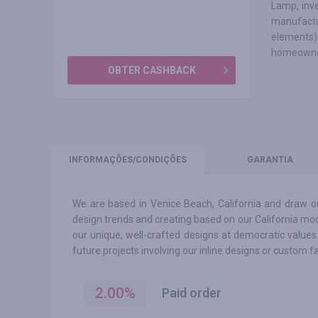
Lamp, inve
manufactu
elements)
homeowne
OBTER CASHBACK
INFORMAÇÕES
/CONDIÇÕES
GARANTIA
We are based in Venice Beach, California and draw our
design trends and creating based on our California mo
our unique, well-crafted designs at democratic values
future projects involving our inline designs or custom f
2.00
%
Paid order