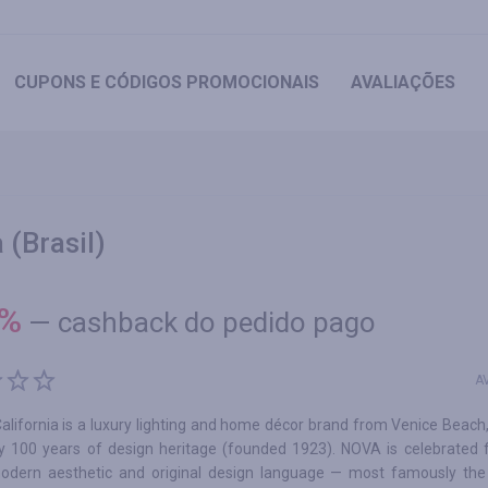
CUPONS
E CÓDIGOS PROMOCIONAIS
AVALIAÇÕES
(Brasil)
%
—
cashback do pedido pago
A
lifornia is a luxury lighting and home décor brand from Venice Beach, 
ly 100 years of design heritage (founded 1923). NOVA is celebrated f
odern aesthetic and original design language — most famously th