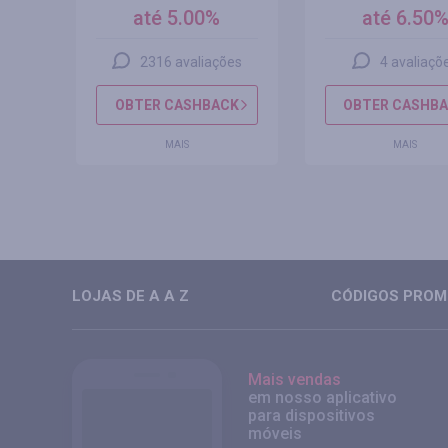
até 5.00%
até 6.50
s
2316 avaliações
4 avaliaçõ
CK
OBTER CASHBACK
OBTER CASHB
MAIS
MAIS
LOJAS DE A A Z
CÓDIGOS PROMO
Mais vendas
em nosso aplicativo
para dispositivos
móveis