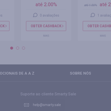
%
até 2.00%
até 
até
1.00
%
es
0 avaliações
1 avalia
ACK
OBTER CASHBACK
OBTER CASH
MAIS
MAIS
CIONAIS DE A A Z
SOBRE NÓS
Suporte ao cliente Smarty.Sale
help@smarty.sale