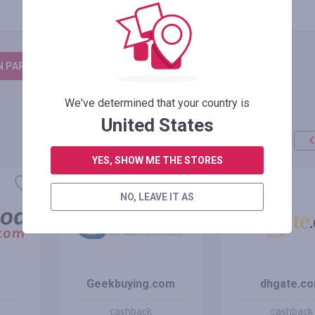
N PARA DEIXAR UM COMENTÁRIO
We've determined that your country is
United States
YES, SHOW ME THE STORES
oferta
+100%
NO, LEAVE IT AS
Geekbuying.com
dhgate.c
cashback
cashback