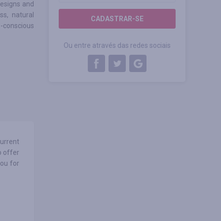
designs and
ss, natural
CADASTRAR-SE
n-conscious
Ou entre através das redes sociais
urrent
o offer
ou for