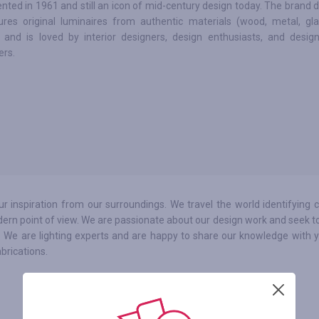
nted in 1961 and still an icon of mid-century design today. The brand 
res original luminaires from authentic materials (wood, metal, gla
 and is loved by interior designers, design enthusiasts, and desig
rs.
 inspiration from our surroundings. We travel the world identifying c
dern point of view. We are passionate about our design work and seek t
. We are lighting experts and are happy to share our knowledge with y
abrications.