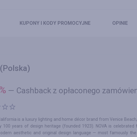
KUPONY
I KODY PROMOCYJNE
OPINIE
(Polska)
%
—
Cashback z opłaconego zamówien
lifornia is a luxury lighting and home décor brand from Venice Beach, 
ly 100 years of design heritage (founded 1923). NOVA is celebrated f
odern aesthetic and original design language — most famously th