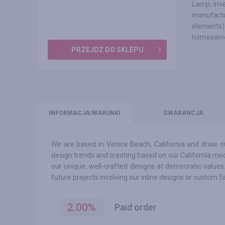
Lamp, inve
manufactu
elements)
homeowne
PRZEJDŹ DO SKLEPU
INFO
RMACJA/WARUNKI
GWARANCJA
We are based in Venice Beach, California and draw our
design trends and creating based on our California mo
our unique, well-crafted designs at democratic values
future projects involving our inline designs or custom f
2.00
%
Paid order