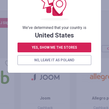
 SIĘ, ŻEBY ZOSTAWIĆ OPINIĘ
We've determined that your country is
United States
YES, SHOW ME THE STORES
NO, LEAVE IT AS POLAND
Joom
Allegro.p
Cashback
Cashback