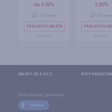
do 5.00%
2.00%
2316 opinii
62 opinie
EPU
PRZEJDŹ DO SKLEPU
PRZEJDŹ DO SK
SZCZEGÓŁY
SZCZEGÓŁY
SKLEPY OD A DO Z
KODY RABATOWE
Śledź nowinki i promocje
facebook