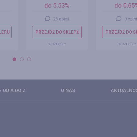
do 5.53%
do 0.65
26 opinii
0 opini
LEPU
PRZEJDŹ DO SKLEPU
PRZEJDŹ DO S
SZCZEGÓŁY
SZCZEGÓŁY
 OD A DO Z
O NAS
AKTUALNO