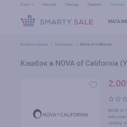
О нас
Новости
Помощь
Правила
Плагины
МАГАЗИ
Кэшбэк сервис
Магазины
NOVA of California
Кэшбэк в NOVA of California (
2.00
NOVA of Ca
with near
century m