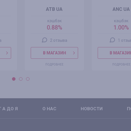
ATB UA
ANC UA
кэшбэк
кэшбэк
0.88%
1.00%
а
2 отзыва
1 отзы
В МАГАЗИН
В МАГАЗИ
ПОДРОБНЕЕ
ПОДРОБНЕЕ
 А ДО Я
О НАС
НОВОСТИ
П