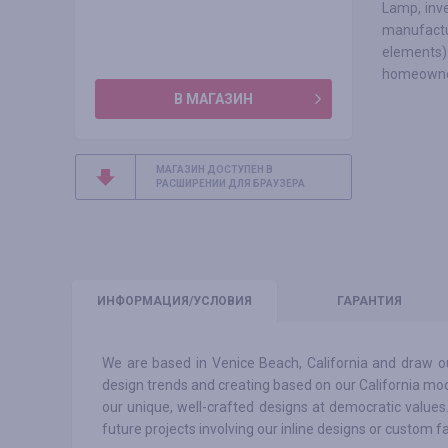
Lamp, inve
manufactu
elements)
homeowne
В МАГАЗИН
МАГАЗИН ДОСТУПЕН В
РАСШИРЕНИИ ДЛЯ БРАУЗЕРА
ИНФО
РМАЦИЯ/УСЛОВИЯ
ГАРАНТИЯ
We are based in Venice Beach, California and draw our
design trends and creating based on our California mo
our unique, well-crafted designs at democratic values
future projects involving our inline designs or custom f