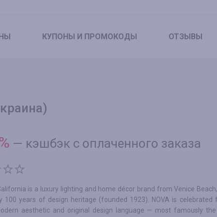
НЫ
КУПОНЫ
И ПРОМОКОДЫ
ОТЗЫВЫ
Украина)
%
—
кэшбэк с оплаченного заказа
lifornia is a luxury lighting and home décor brand from Venice Beach, 
ly 100 years of design heritage (founded 1923). NOVA is celebrated f
odern aesthetic and original design language — most famously th