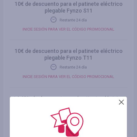
10€ de descuento para el patinete eléctrico
plegable Fynzo S11
Restante 24 día
INICIE SESIÓN PARA VER EL CÓDIGO PROMOCIONAL
10€ de descuento para el patinete eléctrico
plegable Fynzo T11
Restante 24 día
INICIE SESIÓN PARA VER EL CÓDIGO PROMOCIONAL
14.43% de descuento en el patinete eléctrico
todoterreno Halo Knight T107Max con
neumático T de 14 pulgadas
Restante 1 mes
INICIE SESIÓN PARA VER EL CÓDIGO PROMOCIONAL