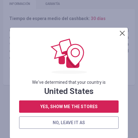
INFORMACIÓN
GARANTÍA
Tiempo de espera medio del cashback:
30 días
Gracias al entusiasmo, dedicación y trabajo duro de todo el
equipo de Rayna, la compañía es considerada pionera en la
tendencia del segmento de viajes y turismo. No importa a
dónde desees ir, Rayna garantiza seguridad y comodidad
durante toda tu estancia.
pago del pedido
4.00
%
We've determined that your country is
United States
INICIE SESIÓN PARA DEJAR UNA RESEÑA
YES, SHOW ME THE STORES
NO, LEAVE IT AS
Tiendas similares