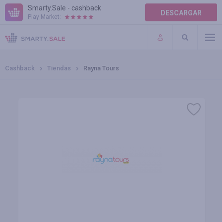
Smarty.Sale - cashback
DESCARGAR
Play Market:
TÉRMINOS DE USO
COMPLEMENTOS
Cashback
Tiendas
Rayna Tours