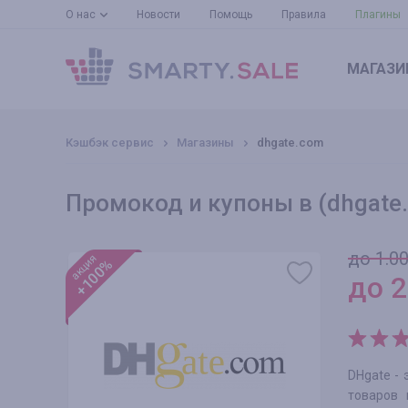
О нас
Новости
Помощь
Правила
Плагины
МАГАЗИ
Кэшбэк сервис
Магазины
dhgate.com
Промокод и купоны в (dhgate
до 1.0
акция
+100%
до
2
DHgate -
товаров 