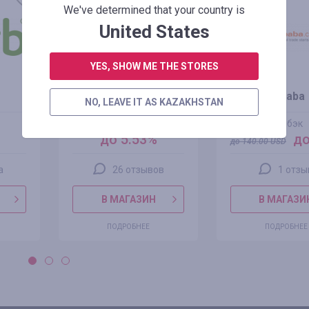
+100%
We've determined that your country is
United States
YES, SHOW ME THE STORES
Joom
Alibaba
NO, LEAVE IT AS KAZAKHSTAN
кэшбэк
кэшбэк
до 5.53%
до
до
140.00
USD
а
26 отзывов
1 отзы
В МАГАЗИН
В МАГАЗИ
ПОДРОБНЕЕ
ПОДРОБНЕЕ