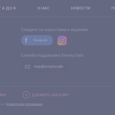
 А ДО Я
О НАС
НОВОСТИ
П
Следите за новостями и акциями
facebook
Служба поддержки Smarty.Sale
help@smarty.sale
ММА
ДОБАВИТЬ
МАГАЗИН
rved.
Клиентское соглашение