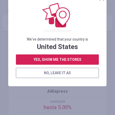
INFORMACIÓN
GARANTÍA
CUPONES
(0)
Sin códigos promocionales
We've determined that your country is
Tiendas similares
United States
YES, SHOW ME THE STORES
NO, LEAVE IT AS
AliExpress
cashback
hasta 5.00%