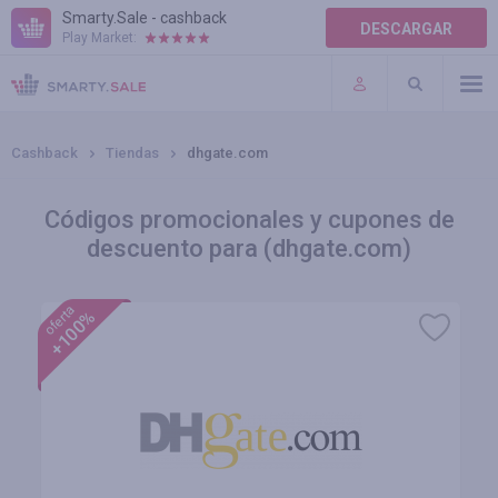
Smarty.Sale - cashback
DESCARGAR
Play Market:
AYUDA
TÉRMINOS DE USO
Cashback
Tiendas
dhgate.com
Códigos promocionales y cupones de
descuento para (dhgate.com)
oferta
+100%