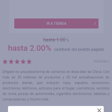
IR A TIENDA
hasta 1.00
%
hasta
2.00
%
cashback del pedido pagado
RESEÑAS 0
DHgate es una plataforma de comercio en línea líder de China. Con
más de 30 millones de productos y 50 mil actualizaciones de
productos diarias, que incluyen ropa, zapatos, accesorios,
electrónica, teléfonos, artículos para el hogar, cosméticos, vestidos
de novia, piezas de automóviles, cigarrillos electrónicos, tabletas y
computadoras, y mucho más.