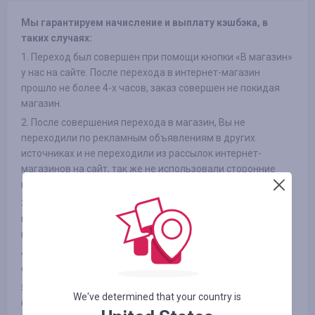
Мы гарантируем начисление и выплату кэшбэка, в
таких случаях:
1. Переход был совершен при помощи кнопки «В магазин»
у нас на сайте. После перехода в интернет-магазин
прошло не более 4-х часов, заказ совершен не покидая
магазин.
2. После совершения перехода в магазин, Вы не
переходили по рекламным объявлениям в других
источниках и не переходили из рассылок интернет-
магазинов на сайт, так же не использовали сторонние
промокоды
3. Выбранный Вами товар участвует в кэшбэке (в
некоторых интернет-магазинах есть разделение на
категории, смотрите вкладку «ИНФОРМАЦИЯ/УСЛОВИЯ» )
4. После оплаты товара Вами в интернет-магазине, Вы не
отказались от товара по каким либо причинам
5. Вы не используете или отключили специальные
We've determined that your country is
блокировщики рекламы, такие как AdBlock и другие