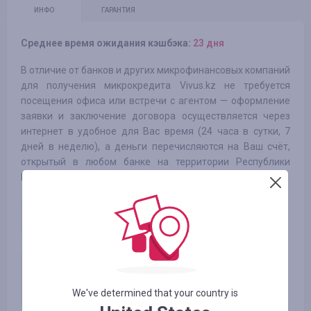
ИНФО
ГАРАНТИЯ
Среднее время ожидания кэшбэка:
23 дня
В отличие от банков и других микрофинансовых компаний
для получения микрокредита Vivus.kz не требуется
посещения офиса или встречи с агентом — оформление
заявки и заключение договора осуществляется через
интернет в удобное для Вас время (24 часа в сутки, 7
дней в неделю), а деньги перечисляются на Ваш счёт,
открытый в любом банке на территории Республики
Казахстан или банковскую карту.
Первичная выдача займа
391.50
KZT
клиенту с плохой кредитной
историей
Первичный заем, выданный
Пользователю, не
7050.00
KZT
являющемуся клиентом
We've determined that your country is
заказчика