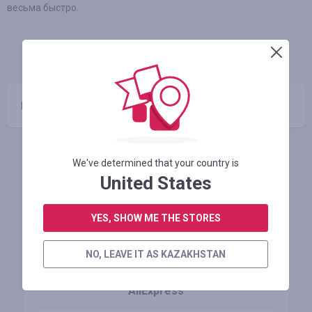
весьма быстро.
ИНФО
ГАРАНТИЯ
КУПОНЫ
(0)
Промокоды отсутствуют
Похожие магазины
We've determined that your country is
United States
YES, SHOW ME THE STORES
NO, LEAVE IT AS KAZAKHSTAN
AliExpress