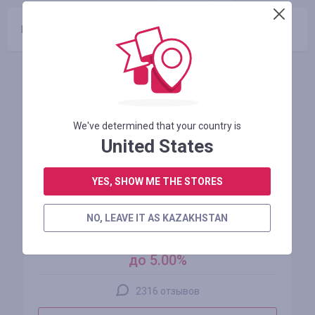
Промокоды отсутствуют
Похожие магазины
We've determined that your country is
United States
YES, SHOW ME THE STORES
AliExpress
NO, LEAVE IT AS KAZAKHSTAN
кэшбэк
до 5.00%
2316 отзывов