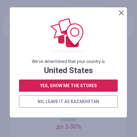
ИНФО
ГАРАНТИЯ
КУПОНЫ
(0)
Промокоды отсутствуют
Похожие магазины
We've determined that your country is
United States
YES, SHOW ME THE STORES
NO, LEAVE IT AS KAZAKHSTAN
AliExpress
кэшбэк
до 5.00%