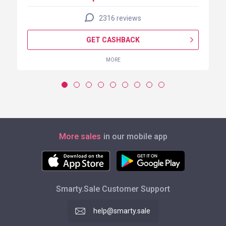
2316 reviews
GET CASHBACK
MORE
More sales
in our mobile app
Smarty.Sale Customer Support
help@smarty.sale