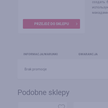
создать 
использу
макадами
PRZEJDŹ DO SKLEPU
INFO
RMACJA/WARUNKI
GWARANCJA
Brak promocje
Podobne sklepy