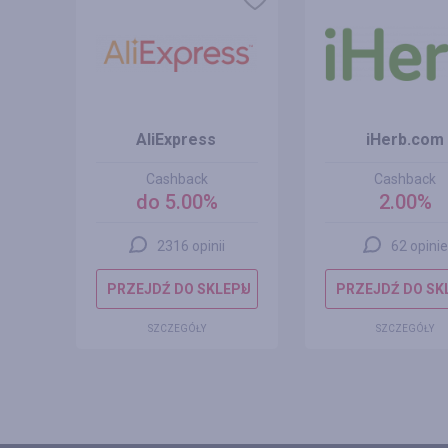
AliExpress
iHerb.com
Cashback
Cashback
do 5.00%
2.00%
2316 opinii
62 opinie
EPU
PRZEJDŹ DO SKLEPU
PRZEJDŹ DO SK
SZCZEGÓŁY
SZCZEGÓŁY