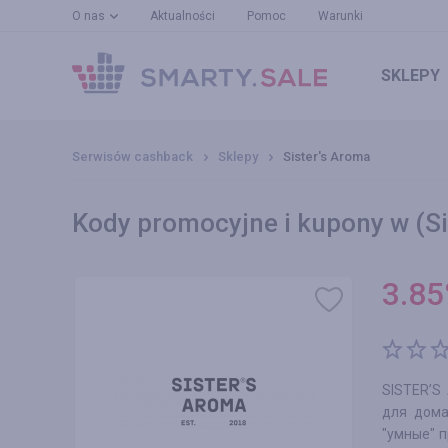
O nas
Aktualności
Pomoc
Warunki
SKLEPY
Serwisów cashback
Sklepy
Sister's Aroma
Kody promocyjne i kupony w (Si
3.85
SISTER’S
для дома
"умные" 