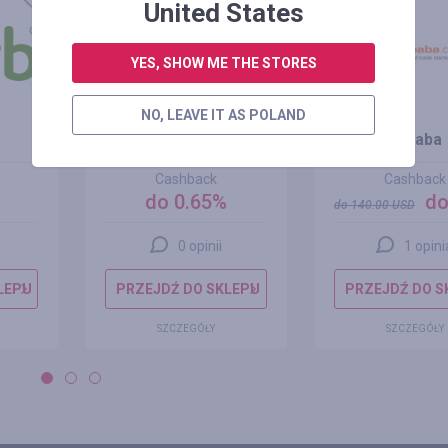
+100%
United States
YES, SHOW ME THE STORES
NO, LEAVE IT AS POLAND
Allegro.pl
Alibaba
Cashback
Cashback
do 0.65%
do
do
140.00
USD
0 opinii
1 opini
LEPU
PRZEJDŹ DO SKLEPU
PRZEJDŹ DO S
SZCZEGÓŁY
SZCZEGÓŁY