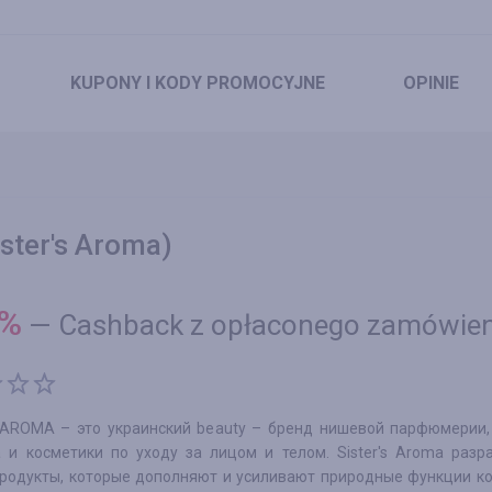
KUPONY
I KODY PROMOCYJNE
OPINIE
ster's Aroma)
%
—
Cashback z opłaconego zamówien
 AROMA – это украинский beauty – бренд нишевой парфюмерии,
 и косметики по уходу за лицом и телом. Sister's Aroma разр
продукты, которые дополняют и усиливают природные функции к