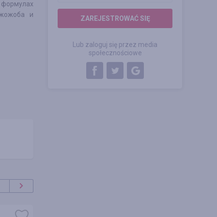
 формулах
 жожоба и
ZAREJESTROWAĆ SIĘ
Lub zaloguj się przez media
społecznościowe
promocja