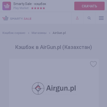
Smarty.Sale - кэшбэк
СКАЧАТЬ
Play Market:
ПРАВИЛА
ПЛАГИНЫ
Кэшбэк сервис
Магазины
AirGun.pl
Кэшбэк в AirGun.pl (Казахстан)