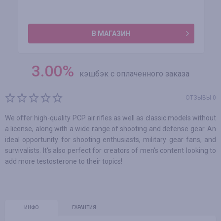
В МАГАЗИН
3.00
%
кэшбэк с оплаченного заказа
ОТЗЫВЫ 0
We offer high-quality PCP air rifles as well as classic models without
a license, along with a wide range of shooting and defense gear. An
ideal opportunity for shooting enthusiasts, military gear fans, and
survivalists. It's also perfect for creators of men's content looking to
add more testosterone to their topics!
ИНФО
ГАРАНТИЯ