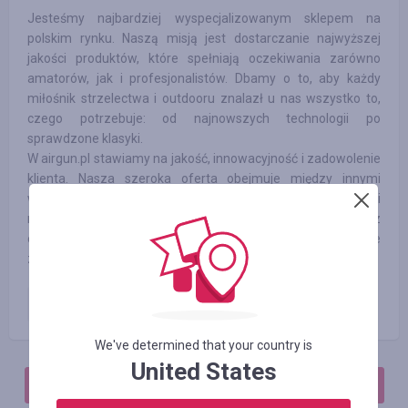
Jesteśmy najbardziej wyspecjalizowanym sklepem na
polskim rynku. Naszą misją jest dostarczanie najwyższej
jakości produktów, które spełniają oczekiwania zarówno
amatorów, jak i profesjonalistów. Dbamy o to, aby każdy
miłośnik strzelectwa i outdooru znalazł u nas wszystko to,
czego potrzebuje: od najnowszych technologii po
sprawdzone klasyki.
W airgun.pl stawiamy na jakość, innowacyjność i zadowolenie
klienta. Nasza szeroka oferta obejmuje między innymi
wiatrówki PCP, które charakteryzują się wyjątkową precyzją i
mocą, noże składane, idealne do codziennego użytku oraz
outdoorowych przygód, a także nasadki noktowizyjne, które
znacząco poprawiają możliwości obserwacyjne w nocy.
Zamówienie opłacone
3.00
%
We've determined that your country is
United States
АВТОРИЗИРУЙТЕСЬ, ЧТОБЫ ОСТАВИТЬ ОТЗЫВ