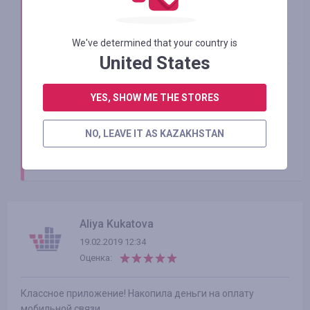
Smarty Sale
14.09.2020
We've determined that your country is
United States
Зарина, здравствуйте!
У вас на счету есть доступные средства для
YES, SHOW ME THE STORES
вывода, вам необходимо просто внести номер и
подтвердить его, вывод доступен в меню
NO, LEAVE IT AS KAZAKHSTAN
"Вывод средств".
С уважением, Smarty.Sale
Aliya Kukatova
19.02.2019 12:34
Оценка:
Классное приложение! Накопила деньги на оплату
мобильной связи