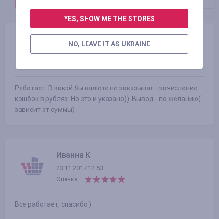
YES, SHOW ME THE STORES
инна финаева
NO, LEAVE IT AS UKRAINE
10.06.2018 15:46
Оценка:
Работает. В какой бы валюте не заказывал - зачисление
кэшбэк в рублях. Но это и указано)). Вывод - по желанию(
зависит от суммы) .
Иванна К
23.11.2017 12:53
Оценка:
Все работает, спасибо )