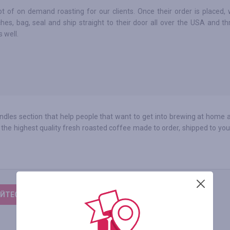
t of on demand roasting for our clients. Once their order is placed, 
hes, bag, seal and ship straight to their door all over the USA and th
 well.
dles section that help people that want to get into brewing at home a
t's the highest quality fresh roasted coffee made to order, shipped to you
ЙТЕСЬ, ЧТОБЫ ОСТАВИТЬ ОТЗЫВ