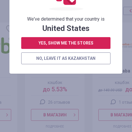
We've determined that your country is
акция
+100%
United States
YES, SHOW ME THE STORES
NO, LEAVE IT AS KAZAKHSTAN
Joom
Alibaba
кэшбэк
кэшбэк
до 5.53%
до
до
140.00
USD
а
26 отзывов
1 отзы
В МАГАЗИН
В МАГАЗИ
ПОДРОБНЕЕ
ПОДРОБНЕЕ