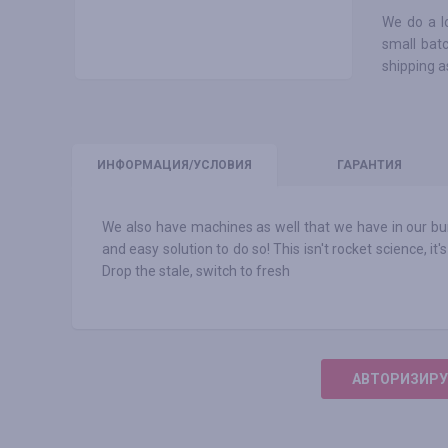
We do a lo
small batc
shipping as
ИНФО
РМАЦИЯ/УСЛОВИЯ
ГАРАНТИЯ
We also have machines as well that we have in our bun
and easy solution to do so! This isn't rocket science, i
Drop the stale, switch to fresh
АВТОРИЗИРУ