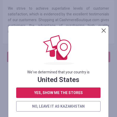
We strive to achieve superlative levels of customer
satisfaction, which is evidenced by the excellent testimonials
of our customers. Shopping at CashmereBoutique.com gives
customers the advantage of purchasing high quality
merchandise at manufacturer’s prices.
АВТОРИЗИРУЙТЕСЬ, ЧТОБЫ ОСТАВИТЬ ОТЗЫВ
We've determined that your country is
United States
Похожие магазины
YES, SHOW ME THE STORES
NO, LEAVE IT AS KAZAKHSTAN