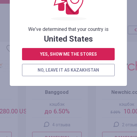
We've determined that your country is
United States
акция
+100%
YES, SHOW ME THE STORES
NO, LEAVE IT AS KAZAKHSTAN
Banggood
Newchic.c
кэшбэк
кэшбэк
280.00 USD
до 6.50%
10.0
5.00
%
4 отзыва
2 отзы