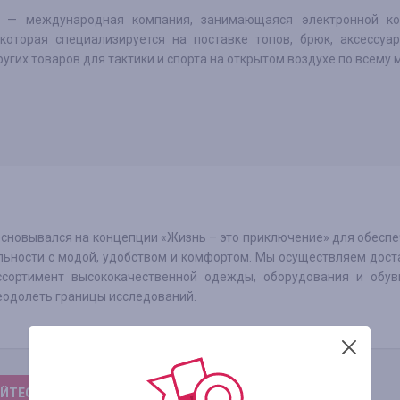
® — международная компания, занимающаяся электронной к
которая специализируется на поставке топов, брюк, аксессуар
ругих товаров для тактики и спорта на открытом воздухе по всему 
 основывался на концепции «Жизнь – это приключение» для обесп
ьности с модой, удобством и комфортом. Мы осуществляем дост
ссортимент высококачественной одежды, оборудования и обув
еодолеть границы исследований.
ЙТЕСЬ, ЧТОБЫ ОСТАВИТЬ ОТЗЫВ