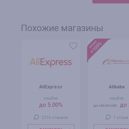
Похожие магазины
акция
+100%
s
AliExpress
Alibaba
кэшбэк
кэшбэк
до 5.00%
до 
до
140.00
USD
2316 отзывов
1 отзыв